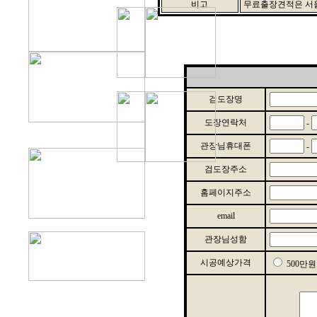
비고
무료출장견적은 서울
검도장명
도장연락처
-
관장님휴대폰
-
검도장주소
홈페이지주소
email
관장님성함
시공예상가격
500만