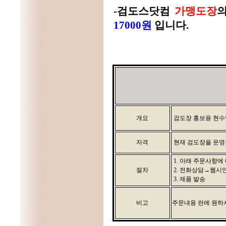
-
검도스닷컴
가맹도장
17000원
입니다.
개요
검도장 홍보용 현수
자격
현재 검도장을 운영중
1. 아래 주문사항에
절차
2. 전화상담→웹시
3. 제품 발송
비고
주문내용 란에 원하